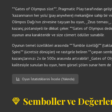
**Gates of Olympus slot**, Pragmatic Play tarafından gelişt
'kazanmanın her yolu' (pay anywhere) mekaniğine sahip bir v
Olimpos Dağı'nın zirvesine taşıyan bu oyun, _Zeus teması_, 
kazanç potansiyeli ile dikkat çeker. **Gates of Olympus dede
oyunun ana karakteridir ve size cömert ödüller sunabilir.
Oyunun temel özellikleri arasında **Tumble özelliği** (takla
Spins** (ücretsiz dönüşler) ve rastgele beliren **çarpan sembo
kazançlarınızı 2x ile 500x arasında artırabilir! _Gates of 
kalitesiyle sunulan bu oyun, hem görsel şölen sunar hem de 
Oyun İstatistiklerini İncele (Yakında)
Semboller ve Değerle