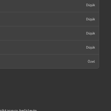
Düşük
Düşük
Düşük
Düşük
Özel
ktarınızı belirleyin.