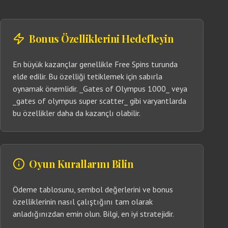
Bonus Özelliklerini Hedefleyin
En büyük kazançlar genellikle Free Spins turunda
elde edilir. Bu özelliği tetiklemek için sabırla
oynamak önemlidir. _Gates of Olympus 1000_ veya
_gates of olympus super scatter_ gibi varyantlarda
bu özellikler daha da kazançlı olabilir.
Oyun Kurallarını Bilin
Ödeme tablosunu, sembol değerlerini ve bonus
özelliklerinin nasıl çalıştığını tam olarak
anladığınızdan emin olun. Bilgi, en iyi stratejidir.