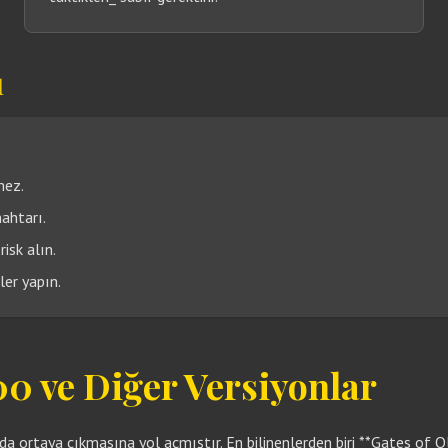
ı
mez.
ahtarı.
isk alın.
er yapın.
0 ve Diğer Versiyonlar
 da ortaya çıkmasına yol açmıştır. En bilinenlerden biri **Gates of