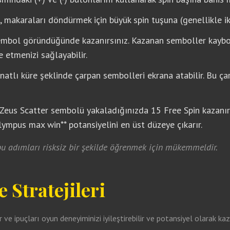
, makaraları döndürmek için büyük spin tuşuna (genellikle ik
mbol göründüğünde kazanırsınız. Kazanan semboller kaybolu
e etmenizi sağlayabilir.
natlı küre şeklinde çarpan sembolleri ekrana atabilir. Bu ç
eus Scatter sembolü yakaladığınızda 15 Free Spin kazanırsın
Olympus max win** potansiyelini en üst düzeye çıkarır.
u adımları risksiz bir şekilde öğrenmek için mükemmeldir.
 Stratejileri
ve ipuçları oyun deneyiminizi iyileştirebilir ve potansiyel olarak kaz