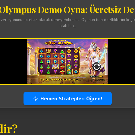
 Olympus Demo Oyna: Ücretsiz De
iyonunu ücretsiz olarak deneyebilirsiniz. Oyunun tüm özelliklerini keşfedin
olabilir.)_
Hemen Stratejileri Öğren!
dir?