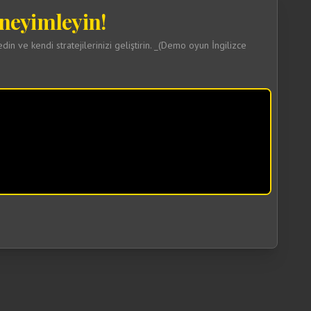
neyimleyin!
 ve kendi stratejilerinizi geliştirin. _(Demo oyun İngilizce